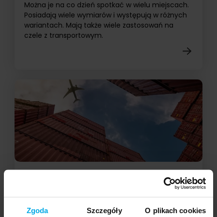
Można je na co dzień spotkać w wielu miejscach.
Posiadają wiele wymiarów i występują w różnych
wariantach. Mają także wiele zastosowań na
czele z transportowym.
04.04.2023
Kontenerowy transport lotniczy - branża
z przyszłością
Zgoda
Szczegóły
O plikach cookies
Powszechnym zastosowaniem żeglugi