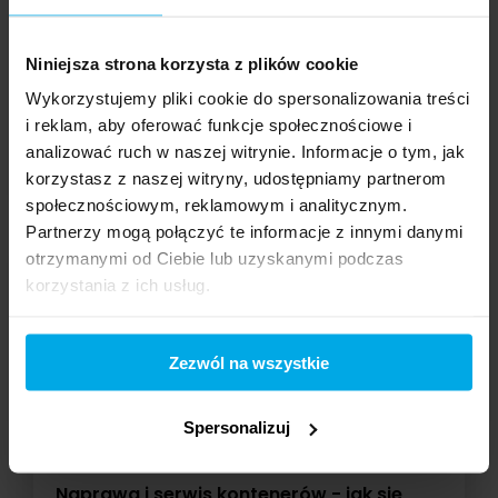
powietrznej jest transport towarów na całym
świecie, co zwykle odbywa się za pomocą
Niniejsza strona korzysta z plików cookie
samolotów cargo. Wysyłka lotnicza to opłacalny
środek transportu, jeśli chodzi o przewożenie
Wykorzystujemy pliki cookie do spersonalizowania treści
towarów na duże odległości. Wykorzystywane są
i reklam, aby oferować funkcje społecznościowe i
do tego kontenery lotnicze, do których możn...
analizować ruch w naszej witrynie. Informacje o tym, jak
korzystasz z naszej witryny, udostępniamy partnerom
społecznościowym, reklamowym i analitycznym.
Partnerzy mogą połączyć te informacje z innymi danymi
otrzymanymi od Ciebie lub uzyskanymi podczas
korzystania z ich usług.
Zezwól na wszystkie
Spersonalizuj
04.04.2023
Naprawa i serwis kontenerów - jak się