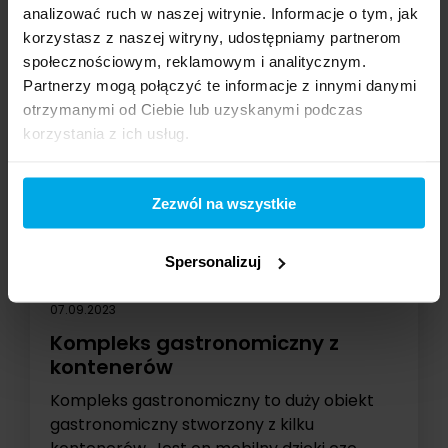
analizować ruch w naszej witrynie. Informacje o tym, jak
Polecamy inne artykuły
korzystasz z naszej witryny, udostępniamy partnerom
społecznościowym, reklamowym i analitycznym.
Partnerzy mogą połączyć te informacje z innymi danymi
otrzymanymi od Ciebie lub uzyskanymi podczas
korzystania z ich usług.
Zezwól na wszystkie
Spersonalizuj
07.09.2023
Kompleks gastronomiczny z
kontenerów
Kompleks gastronomiczny to duży obiekt
gastronomiczny stworzony z kilku