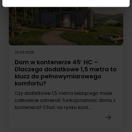
20.03.2026
Dom w kontenerze 45’ HC –
Dlaczego dodatkowe 1,5 metra to
klucz do pełnowymiarowego
komfortu?
Czy dodatkowe 1,5 metra bieżącego może
całkowicie odmienić funkcjonalność domu z
kontenera? Choć na rynku kont...