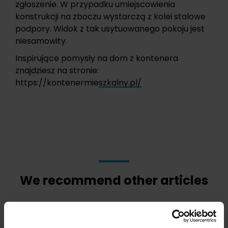
zgłoszenie. W przypadku umiejscowienia
konstrukcji na zboczu wystarczą z kolei stalowe
podpory. Widok z tak usytuowanego pokoju jest
niesamowity.
Inspirujące pomysły na dom z kontenera
znajdziesz na stronie:
https://kontenermieszkalny.pl/
We recommend other articles