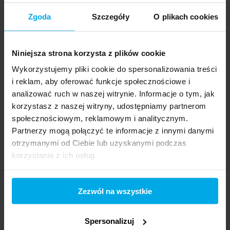
Zgoda
Szczegóły
O plikach cookies
Niniejsza strona korzysta z plików cookie
Wykorzystujemy pliki cookie do spersonalizowania treści
i reklam, aby oferować funkcje społecznościowe i
24.03.2025
analizować ruch w naszej witrynie. Informacje o tym, jak
Czy kontener morski nadaje się
korzystasz z naszej witryny, udostępniamy partnerom
na garaż?
społecznościowym, reklamowym i analitycznym.
Partnerzy mogą połączyć te informacje z innymi danymi
Kontenery morskie mają swoje
otrzymanymi od Ciebie lub uzyskanymi podczas
zastosowanie w różnych dziedzinach, tym
korzystania z ich usług.
zaczęły być popularne jako garaże. Ich p...
Zezwól na wszystkie
Spersonalizuj